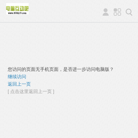
您访问的页面无手机页面，是否进一步访问电脑版？
继续访问
返回上一页
[ 点击这里返回上一页 ]