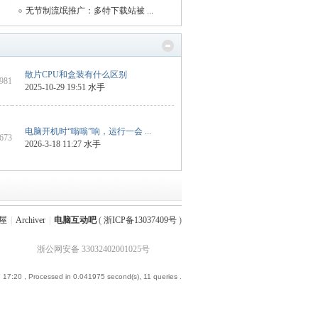
无节制流氓推广：多特下载站被 ...
散片CPU和盒装有什么区别
 981
2025-10-29 19:51
水手
电脑开机时“嗡嗡”响，运行一会 ...
 673
2026-3-18 11:27
水手
屋
|
Archiver
|
电脑互动吧
(
浙ICP备13037409号
)
浙公网安备 33032402001025号
 17:20
, Processed in 0.041975 second(s), 11 queries .