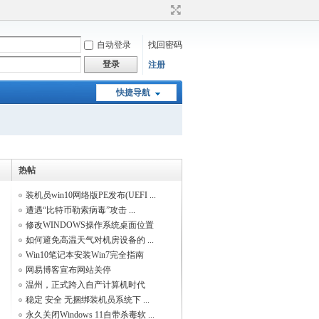
自动登录
找回密码
登录
注册
快捷导航
热帖
装机员win10网络版PE发布(UEFI ...
遭遇“比特币勒索病毒”攻击 ...
修改WINDOWS操作系统桌面位置
如何避免高温天气对机房设备的 ...
Win10笔记本安装Win7完全指南
网易博客宣布网站关停
温州，正式跨入自产计算机时代
稳定 安全 无捆绑装机员系统下 ...
永久关闭Windows 11自带杀毒软 ...