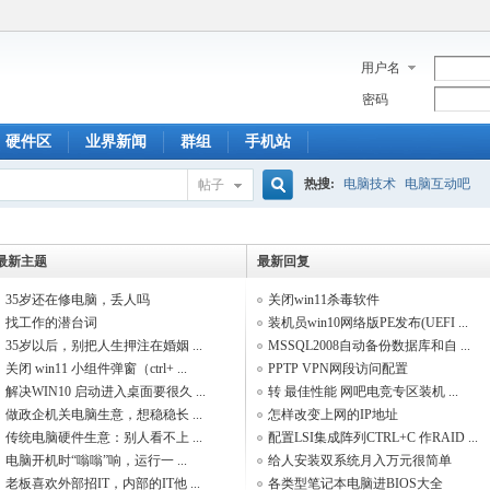
用户名
密码
硬件区
业界新闻
群组
手机站
热搜:
电脑技术
电脑互动吧
帖子
搜
最新主题
最新回复
35岁还在修电脑，丢人吗
关闭win11杀毒软件
索
找工作的潜台词
装机员win10网络版PE发布(UEFI ...
35岁以后，别把人生押注在婚姻 ...
MSSQL2008自动备份数据库和自 ...
关闭 win11 小组件弹窗（ctrl+ ...
PPTP VPN网段访问配置
解决WIN10 启动进入桌面要很久 ...
转 最佳性能 网吧电竞专区装机 ...
做政企机关电脑生意，想稳稳长 ...
怎样改变上网的IP地址
传统电脑硬件生意：别人看不上 ...
配置LSI集成阵列CTRL+C 作RAID ...
电脑开机时“嗡嗡”响，运行一 ...
给人安装双系统月入万元很简单
老板喜欢外部招IT，内部的IT他 ...
各类型笔记本电脑进BIOS大全