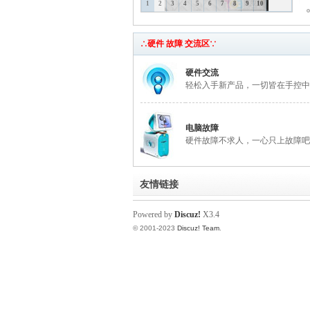
1
2
3
4
5
6
7
8
9
10
脑
∴硬件 故障 交流区∵
硬件交流
轻松入手新产品，一切皆在手控中
电脑故障
硬件故障不求人，一心只上故障吧
互
友情链接
Powered by
Discuz!
X3.4
© 2001-2023
Discuz! Team
.
动