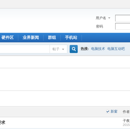
用户名
密码
硬件区
业界新闻
群组
手机站
热搜:
电脑技术
电脑互动吧
帖子
搜
索
新窗
作者
子夜
要求
2015