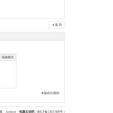
返 回
高级模式
本版积分规则
屋
|
Archiver
|
电脑互动吧
(
浙ICP备13037409号
)