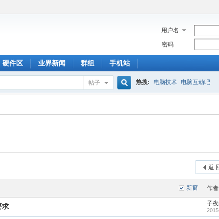
用户名
密码
硬件区
业界新闻
群组
手机站
热搜:
电脑技术
电脑互动吧
帖子
搜
索
返 
新窗
作者
子夜
要求
2015