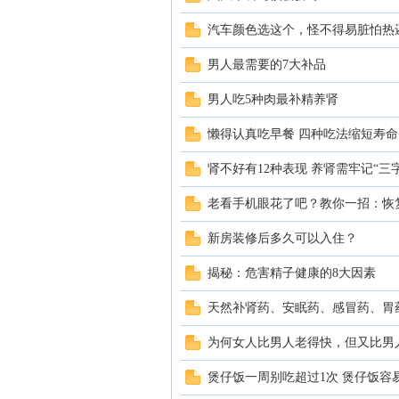
动
汽车颜色选这个，怪不得易脏怕热
男人最需要的7大补品
男人吃5种肉最补精养肾
懒得认真吃早餐 四种吃法缩短寿命
肾不好有12种表现 养肾需牢记“三
吧
老看手机眼花了吧？教你一招：恢
新房装修后多久可以入住？
揭秘：危害精子健康的8大因素
天然补肾药、安眠药、感冒药、胃
为何女人比男人老得快，但又比男
煲仔饭一周别吃超过1次 煲仔饭容