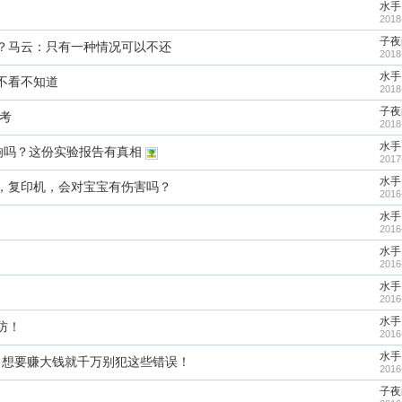
水手
2018
子夜
？马云：只有一种情况可以不还
2018
水手
不看不知道
2018
子夜
考
2018
水手
影响吗？这份实验报告有真相
2017
水手
，复印机，会对宝宝有伤害吗？
2016
水手
2016
水手
2016
水手
2016
水手
防！
2016
水手
！想要赚大钱就千万别犯这些错误！
2016
子夜