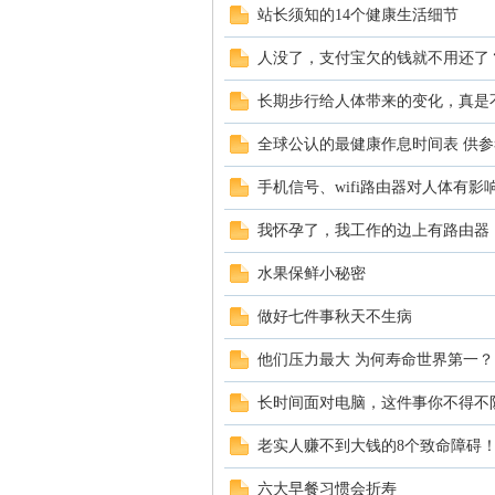
站长须知的14个健康生活细节
人没了，支付宝欠的钱就不用还了
脑
长期步行给人体带来的变化，真是
全球公认的最健康作息时间表 供参
手机信号、wifi路由器对人体有
我怀孕了，我工作的边上有路由器
水果保鲜小秘密
互
做好七件事秋天不生病
他们压力最大 为何寿命世界第一？
长时间面对电脑，这件事你不得不
老实人赚不到大钱的8个致命障碍
六大早餐习惯会折寿