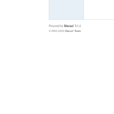
脑
Powered by
Discuz!
X3.4
© 2001-2023
Discuz! Team
.
互
动