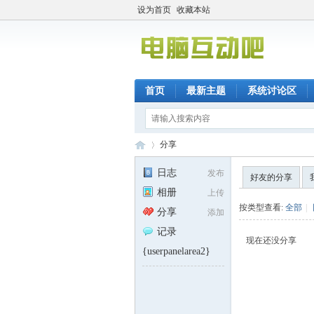
设为首页
收藏本站
首页
最新主题
系统讨论区
分享
日志
发布
好友的分享
相册
上传
电
›
按类型查看:
全部
|
分享
添加
记录
现在还没分享
{userpanelarea2}