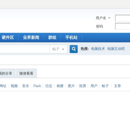
用户名
密码
硬件区
业界新闻
群组
手机站
热搜:
电脑技术
电脑互动吧
帖子
搜
我的分享
随便看看
索
网址
|
视频
|
音乐
|
Flash
|
日志
|
相册
|
图片
|
投票
|
用户
|
帖子
|
文章