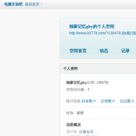
电脑互动吧
返回首页
独家记忆ghy的个人空间
http://www.0577it.com/?138478
[收藏]
[
空间首页
动态
记录
个人资料
独家记忆ghy
(UID: 138478)
空间访问量
4
统计信息
好友数 0
|
记录数 0
|
日志数 0
性别
保密
活跃概况
用户组
注册会员