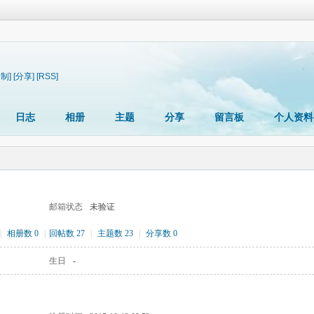
复制]
[分享]
[RSS]
日志
相册
主题
分享
留言板
个人资料
邮箱状态
未验证
|
相册数 0
|
回帖数 27
|
主题数 23
|
分享数 0
生日
-