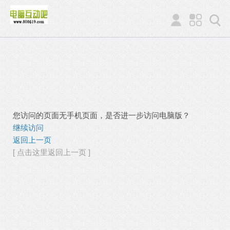
您访问的页面无手机页面，是否进一步访问电脑版？
继续访问
返回上一页
[ 点击这里返回上一页 ]