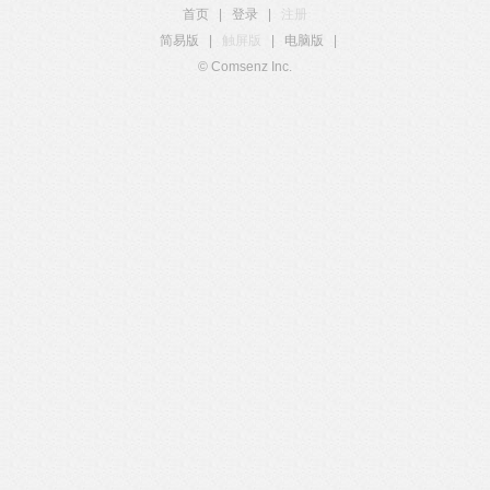
首页
|
登录
|
注册
简易版
|
触屏版
|
电脑版
|
© Comsenz Inc.