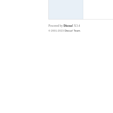
脑
Powered by
Discuz!
X3.4
© 2001-2023
Discuz! Team
.
互
动