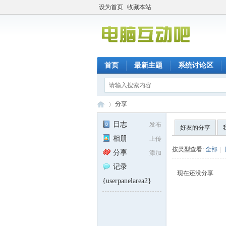
设为首页
收藏本站
首页
最新主题
系统讨论区
分享
日志
发布
好友的分享
相册
上传
电
›
按类型查看:
全部
|
分享
添加
记录
现在还没分享
{userpanelarea2}