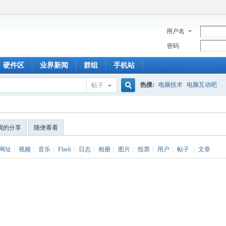
用户名
密码
硬件区
业界新闻
群组
手机站
热搜:
电脑技术
电脑互动吧
帖子
搜
我的分享
随便看看
索
网址
|
视频
|
音乐
|
Flash
|
日志
|
相册
|
图片
|
投票
|
用户
|
帖子
|
文章